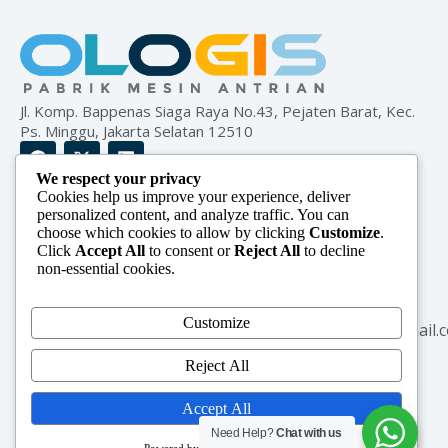
Jl. Komp. Bappenas Siaga Raya No.43, Pejaten Barat, Kec.
Ps. Minggu, Jakarta Selatan 12510
We respect your privacy
Cookies help us improve your experience, deliver
Menu
Product
Contact
personalized content, and analyze traffic. You can
Home
Mesin Antrian -
+62 852-
choose which cookies to allow by clicking
Customize
.
KiosK
1048-6745
Click
Accept All
to consent or
Reject All
to decline
About Us
non-essential cookies.
Mesin Survey
+62 852-
Products
Kepuasan
1048-6745
Blog
Customize
CCTV
oligisid@gmail.
Contact
Digital Signage
Reject All
Accept All
Need Help?
Chat with us
Powered by